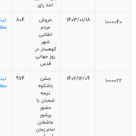
اخذ رای
1403/01/18
خروش
804
لین
1000040
مردم
مطل
انقلابی
شهر
کوهسار در
روز جهانی
قدس
1402/12/09
جشن
974
لین
1000022
باشکوه
مطل
نیمه
شعبان با
حضور
پرشور
عاشقان
امام زمان