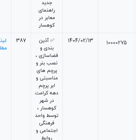
جدید
راهنمای
معابر در
کوهسار
1404/02/13
✅ آذین
387
لین
10000275
بندی و
مطل
فضاسازی ،
نصب بنر و
پرچم های
مناسبتی و
ابر پرچم
دهه کرامت
در شهر
کوهسار ،
توسط واحد
فرهنگی
اجتماعی و
روابط