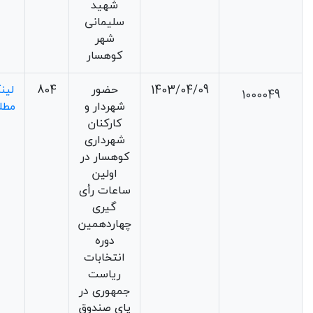
شهید
سلیمانی
شهر
کوهسار
1403/04/09
حضور
804
لین
1000049
شهردار و
مطل
کارکنان
شهرداری
کوهسار در
اولین
ساعات رأی
گیری
چهاردهمین
دوره
انتخابات
ریاست
جمهوری در
پای صندوق