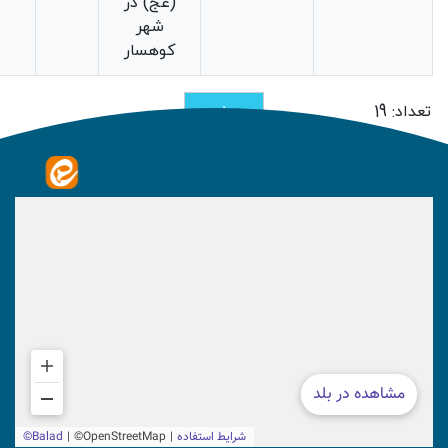
(عج) در
شهر
کوهسار
تعداد: 19
1