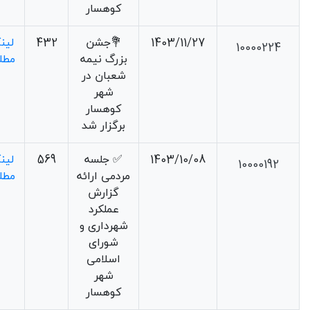
کوهسار
1403/11/27
💐جشن
432
لین
10000224
بزرگ نیمه
مطل
شعبان در
شهر
کوهسار
برگزار شد
1403/10/08
✅ جلسه
569
لین
10000192
مردمی ارائه
مطل
گزارش
عملکرد
شهرداری و
شورای
اسلامی
شهر
کوهسار