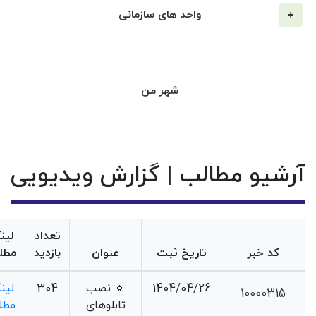
واحد های سازمانی
شهر من
آرشیو مطالب | گزارش ویدیویی
تعداد
لین
کد خبر
تاریخ ثبت
عنوان
بازدید
مطل
1404/04/26
🔹 نصب
304
لین
10000315
تابلوهای
مطل