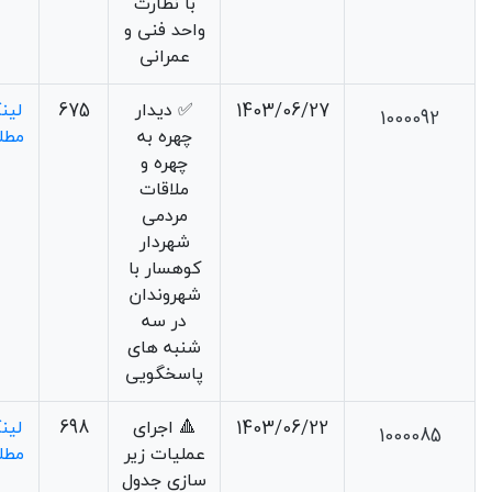
با نظارت
واحد فنی و
عمرانی
1403/06/27
✅️ دیدار
675
لین
1000092
چهره به
مطل
چهره و
ملاقات
مردمی
شهردار
کوهسار با
شهروندان
در سه
شنبه های
پاسخگویی
1403/06/22
🔺 اجرای
698
لین
1000085
عملیات زیر
مطل
سازی جدول