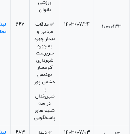
ورزشی
بانوان
1403/07/24
✅ ملاقات
667
لین
10000133
مردمی و
مطل
دیدار چهره
به چهره
سرپرست
شهرداری
کوهسار
مهندس
حشمی پور
با
شهروندان
در سه
شنبه های
پاسخگویی
1403/07/03
✅ دیدار
683
لین