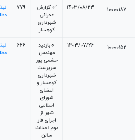
1403/08/23
✅️ گزارش
779
لین
10000187
عمرانی
مطل
شهرداری
کوهسار
1403/07/26
🔹بازدید
626
لین
10000152
مهندس
مطل
حشمی پور
سرپرست
شهرداری
کوهسار و
اعضای
شورای
اسلامی
شهر از
اجرای فاز
دوم احداث
سالن