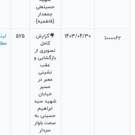
حسینعلی
جمعدار
(فاطمیه)
1403/04/30
🎥گزارش
525
لین
1000062
کامل
مطل
تصویری از
بازگشایی و
عقب
نشینی
معبر در
مسیر
خیابان
شهید سید
ابراهیم
حسینی به
سمت بلوار
سردار