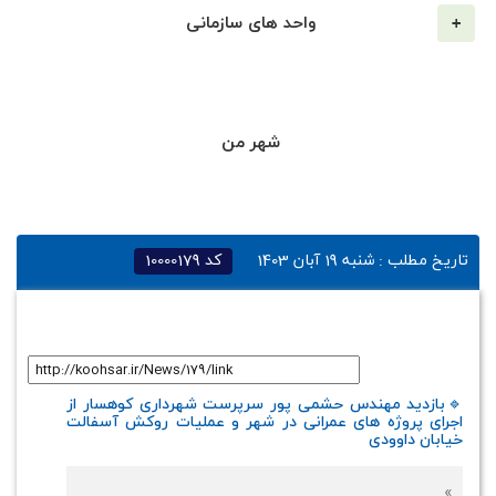
واحد های سازمانی
شهر من
تاریخ مطلب :
شنبه 19 آبان 1403
کد
10000179
لینک کوتاه
:
🔹️بازدید مهندس حشمی پور سرپرست شهرداری کوهسار از
اجرای پروژه های عمرانی در شهر و عملیات روکش آسفالت
خیابان داوودی
»