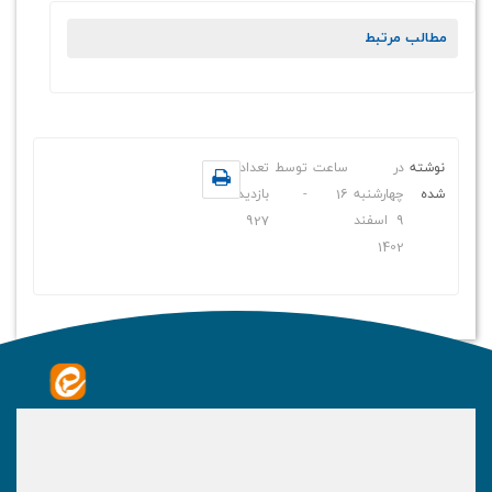
مطالب مرتبط
نوشته
در
ساعت
توسط
تعداد
شده
چهارشنبه
16
-
بازدید
9 اسفند
927
1402