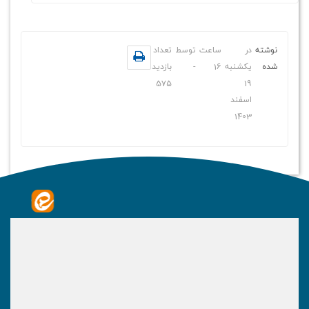
نوشته
در
ساعت
توسط
تعداد
شده
یکشنبه
16
-
بازدید
575
19
اسفند
1403