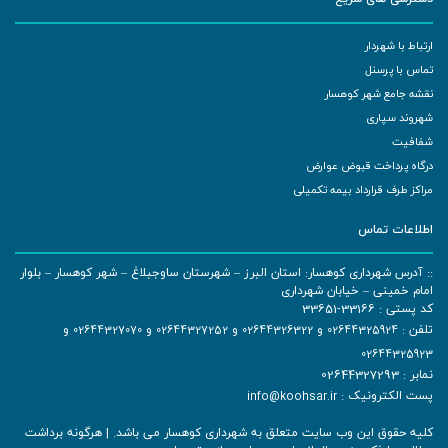
ارتباط با شهردار
تماس با پرسنل
نقشه جامع شهر کوهسار
شهروند سپاری
شفافیت
درگاه پرداخت قبوض عوارض
مراکز طرف قرارداد بیمه تکمیلی
اطلاعات تماس
:: آدرس شهرداری کوهسار: استان البرز – شهرستان ساوجبلاغ – شهر کوهسار – بلوار
امام خمینی – خیابان شهرداری
کد پستی : 33166-33651
تلفن :
02644325924
و
02644326322
و
02644327252
و
02644327070
و
02644325923
نمابر : 02644327293
پست الکترونیک :
info@koohsar.ir
کلیه حقوق این وب سایت متعلق به شهرداری کوهسار می باشد. | هرگونه برداشت