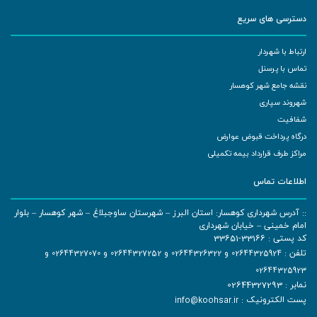
دسترسی های سریع
ارتباط با شهردار
تماس با پرسنل
نقشه جامع شهر کوهسار
شهروند سپاری
شفافیت
درگاه پرداخت قبوض عوارض
مراکز طرف قرارداد بیمه تکمیلی
اطلاعات تماس
:: آدرس شهرداری کوهسار: استان البرز – شهرستان ساوجبلاغ – شهر کوهسار – بلوار
امام خمینی – خیابان شهرداری
کد پستی : 33166-33651
تلفن :
02644325924
و
02644326322
و
02644327252
و
02644327070
و
02644325923
نمابر : 02644327293
پست الکترونیک :
info@koohsar.ir