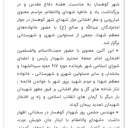
شهر کوهسار؛ به مناسبت هفته دفاع مقدس و در
بزرگداشت یاد و خاطره شهدای والامقام، مراسم معنوی
غبارروبی و عطر افشانی مزار شهدای شهر کوهسار در جوار
امامزادگان عبدالله و صالح (ع) با حضور خانواده‌های
معظم شهدا، جمعی از مسئولین شهری و شهرستانی
برگزار شد.
🔹این آئین معنوی با حضور حجت‌الاسلام والمسلمین
افتخاری امام جمعه محترم ،شهردار رئیس و اعضای
شورای اسلامی شهر ،فرمانده حوزه 617 حمزه سیدالشهدا و
بخشدار، و سایر مسئولین شهری و شهرستانی ، خانواده
معظم شهدا و مردم شهید پرور شهر با خواندن فاتحه ،
نثار شاخه های گل و عطر افشانی بر قبور مطهر شهیدان
بار دیگر با آرمان های انقلاب اسلامی و راه پر افتخار
شهیدان تجدید پیمان کردند
🔹مهندس حشمی پور شهردار کوهسار در سخنانی اظهار
داشت: «شهدای والامقام با ایثار جان خویش عزت،
امنیت و آرامش امروز را برای ما به ارمغان آوردند.