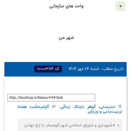
واحد های سازمانی
شهر من
تاریخ مطلب :
شنبه 26 مهر 1404
کد
10000374
لینک کوتاه
:
🏅 تندرستی، گوهر تابناک زندگی 🌱 گرامیداشت هفته
تربیت‌بدنی و ورزش
» 🔹شهرداری و شورای اسلامی شهر کوهسار، با ارج نهادن