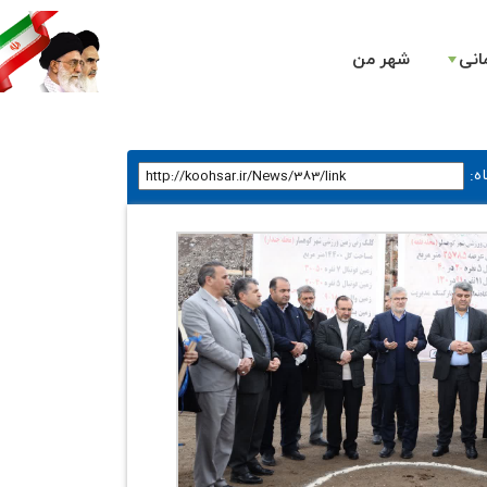
انی
شهر من
ه
: