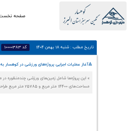
صفحه نخست
تاریخ مطلب :
شنبه 18 بهمن 1404
کد
10000383
🔺آغاز عملیات اجرایی پروژه‌های ورزشی در کوهسار به 
» این پروژه‌ها شامل زمین‌های ورزشی چندمنظوره در م
مساحت‌های 14400 متر مربع و 25785 متر مربع طراحی شده‌اند.