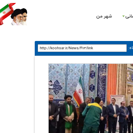
انی
شهر من
ه
: