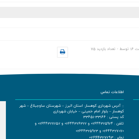
ت
16
توسط
-
تعداد بازدید
75
اطلاعات تماس
:: آدرس شهرداری کوهسار: استان البرز – شهرستان ساوجبلاغ – شهر
کوهسار – بلوار امام خمینی – خیابان شهرداری
کد پستی : 33166-33651
تلفن :
02644325924
و
02644326322
و
02644327252
و
02644327070
و
02644325923
نمابر : 02644327293