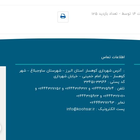
ت
16
توسط
-
تعداد بازدید
125
اطلاعات تماس
:: آدرس شهرداری کوهسار: استان البرز – شهرستان ساوجبلاغ – شهر
کوهسار – بلوار امام خمینی – خیابان شهرداری
کد پستی : 33166-33651
تلفن :
02644325924
و
02644326322
و
02644327252
و
02644327070
و
02644325923
نمابر : 02644327293
پست الکترونیک :
info@koohsar.ir