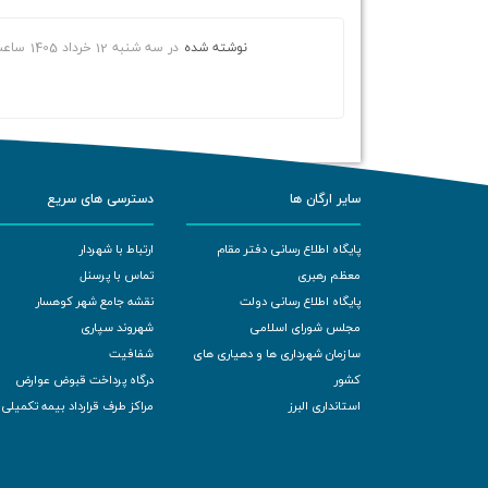
نوشته شده
در
سه شنبه 12 خرداد 1405
ساع
سایر ارگان ها
دسترسی های سریع
پایگاه اطلاع رسانی دفتر مقام
ارتباط با شهردار
معظم رهبری
تماس با پرسنل
پایگاه اطلاع رسانی دولت
نقشه جامع شهر کوهسار
مجلس شورای اسلامی
شهروند سپاری
سازمان شهرداری ها و دهیاری های
شفافیت
کشور
درگاه پرداخت قبوض عوارض
استانداری البرز
مراکز طرف قرارداد بیمه تکمیلی