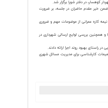
کوهسار، در دفتر شورا برگزار شد.
ضمن خیر مقدم حاضران در جلسه، بر ضرورت
 نیمه کاره عمرانی از موضوعات مهم و ضروری
🔰در ادامه جلسه، پیگیری روند اجرای پروژه‌های نیمه کاره عمرانی شهرداری، بررسی دفترچه اصلاح متمم بودجه سال 1404 و همچنین بررسی لوایح ارسالی شهرداری در
در راستای بهبود روند اجرا ارائه دادند.
صمیمات کارشناسی برای مدیریت مسائل شهری