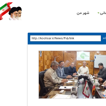
انی
شهر من
ه
: