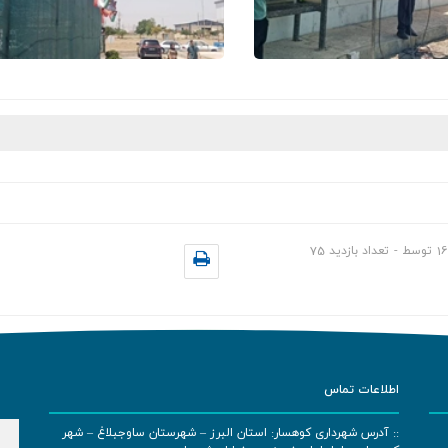
16
توسط
-
تعداد بازدید
75
اطلاعات تماس
:: آدرس شهرداری کوهسار: استان البرز – شهرستان ساوجبلاغ – شهر