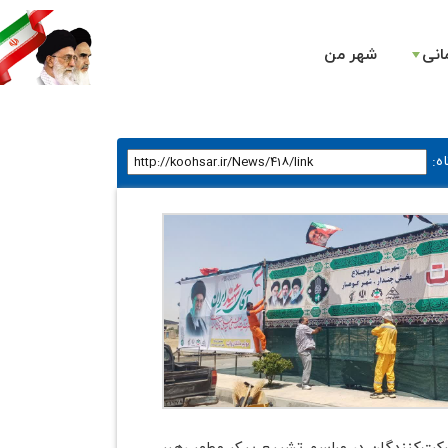
انی
شهر من
ه
: