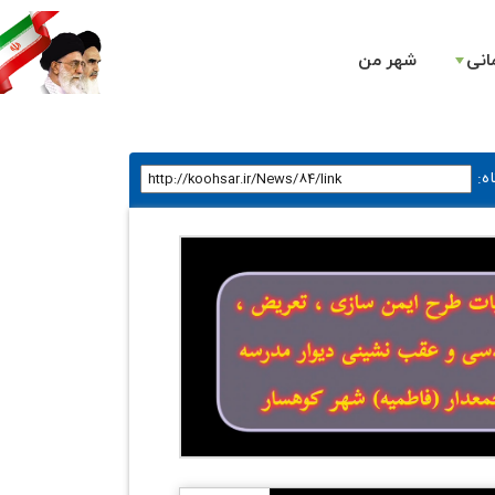
انی
شهر من
ه
: