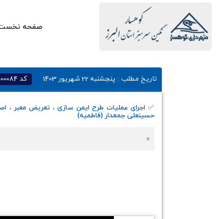
صفحه نخست
تاریخ مطلب :
پنجشنبه 22 شهریور 1403
کد
000084
✅️ اجرای عملیات طرح ایمن سازی ، تعریض معبر ، 
حسینعلی جمعدار (فاطمیه)
»