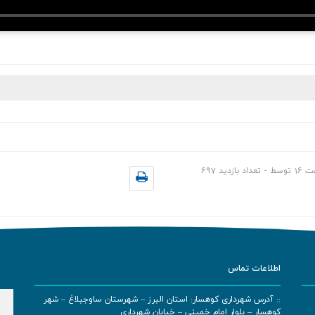
ت
16
توسط
-
تعداد بازدید
697
اطلاعات تماس
:: آدرس شهرداری کوهسار: استان البرز – شهرستان ساوجبلاغ – شهر
کوهسار – بلوار امام خمینی – خیابان شهرداری