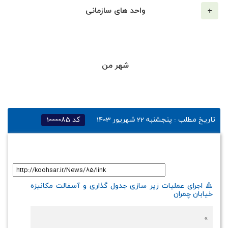
واحد های سازمانی
شهر من
تاریخ مطلب :
پنجشنبه 22 شهریور 1403
کد
1000085
لینک کوتاه
:
🔺 اجرای عملیات زیر سازی جدول گذاری و آسفالت مکانیزه
خیابان چمران
»