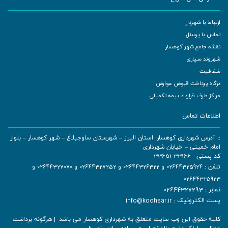
ارتباط با شهردار
تماس با پرسنل
نقشه جامع شهر کوهسار
شهروند سپاری
شفافیت
درگاه پرداخت قبوض عوارض
مراکز طرف قرارداد بیمه تکمیلی
اطلاعات تماس
:: آدرس شهرداری کوهسار: استان البرز – شهرستان ساوجبلاغ – شهر کوهسار – بلوار
امام خمینی – خیابان شهرداری
کد پستی : 33166-33651
تلفن :
02644325924
و
02644326322
و
02644327252
و
02644327070
و
02644325923
نمابر : 02644327293
پست الکترونیک :
info@koohsar.ir
کلیه حقوق این وب سایت متعلق به شهرداری کوهسار می باشد. | هرگونه برداشت