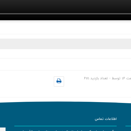
عت
16
توسط
-
تعداد بازدید
671
اطلاعات تماس