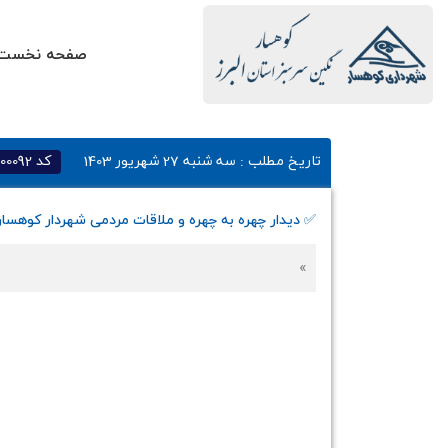
صفحه نخست
تاریخ مطلب :
سه شنبه 27 شهریور 1403
کد
000092
✅️ دیدار چهره به چهره و ملاقات مردمی شهردار کوهس
»