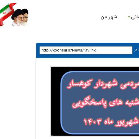
انی
شهر من
ه
: