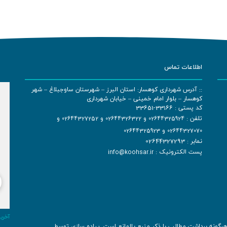
اطلاعات تماس
:: آدرس شهرداری کوهسار: استان البرز – شهرستان ساوجبلاغ – شهر
کوهسار – بلوار امام خمینی – خیابان شهرداری
کد پستی : 33166-33651
تلفن :
02644325924
و
02644326322
و
02644327252
و
02644327070
و
02644325923
نمابر : 02644327293
پست الکترونیک :
info@koohsar.ir
آخرین بر
رگونه برداشت مطالب با ذکر منبع بلامانع است. پیاده سازی توسط