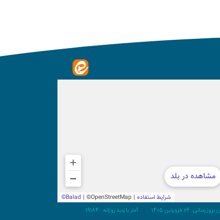
وزرسانی: 26 فروردین 1405
آمار بازدید روزانه :
19184