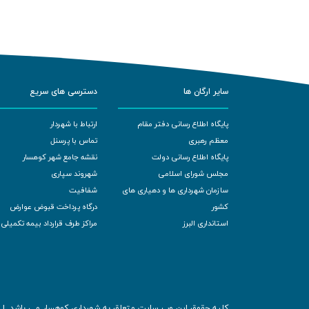
سایر ارگان ها
دسترسی های سریع
پایگاه اطلاع رسانی دفتر مقام
ارتباط با شهردار
معظم رهبری
تماس با پرسنل
پایگاه اطلاع رسانی دولت
نقشه جامع شهر کوهسار
مجلس شورای اسلامی
شهروند سپاری
سازمان شهرداری ها و دهیاری های
شفافیت
کشور
درگاه پرداخت قبوض عوارض
استانداری البرز
مراکز طرف قرارداد بیمه تکمیلی
کلیه حقوق این وب سایت متعلق به شهرداری کوهسار می باشد. | ه